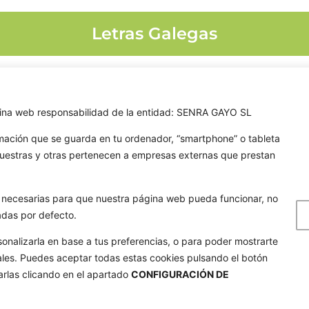
Letras Galegas
ágina web responsabilidad de la entidad: SENRA GAYO SL
GOLA
TAR
rmación que se guarda en tu ordenador, “smartphone” o tableta
Quienes somos
04
nuestras y otras pertenecen a empresas externas que prestan
Nuestros formatos
55
Noticias
thetoylibrary.com
on necesarias para que nuestra página web pueda funcionar, no
adas por defecto.
Galería de imágenes
cheiras 64, Cacheiras
 A Coruña
Contacto
sonalizarla en base a tus preferencias, o para poder mostrarte
ales. Puedes aceptar todas estas cookies pulsando el botón
arlas clicando en el apartado
CONFIGURACIÓN DE