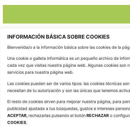
INFORMACIÓN BÁSICA SOBRE COOKIES
Bienvenida/o a la información básica sobre las cookies de la p
CONTAC
Una cookie o galleta informática es un pequeño archivo de info
981 807 4
cada vez que visitas nuestra página web. Algunas cookies son 
servicios para nuestra página web.
603 652 5
info@gola
Las cookies pueden ser de varios tipos: las cookies técnicas s
necesitan de tu autorización y son las únicas que tenemos activ
Trav de Ca
15886 Teo
El resto de cookies sirven para mejorar nuestra página, para per
publicidad ajustada a tus búsquedas, gustos e intereses person
ACEPTAR,
rechazarlas pulsando el botón
RECHAZAR
o configur
COOKIES
.