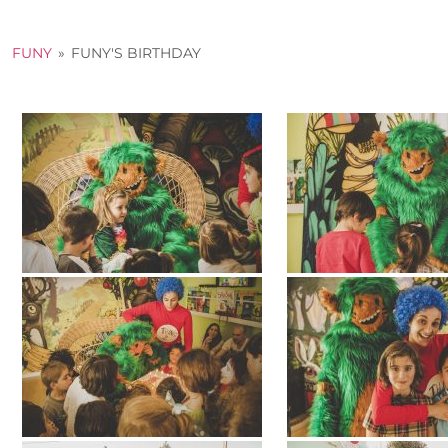
FUNY
»
FUNY'S BIRTHDAY