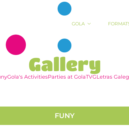
GOLA
FORMAT
Gallery
uny
Gola's Activities​
Parties at Gola
TVG
Letras Gale
FUNY