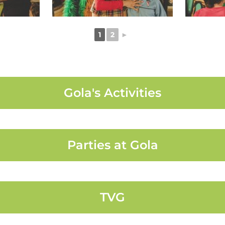
1
2
►
Gola's Activities
Parties at Gola
TVG