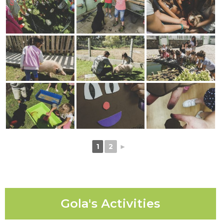
1
2
►
Gola's Activities