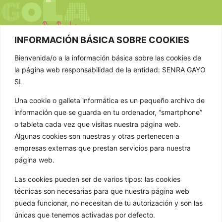
INFORMACIÓN BÁSICA SOBRE COOKIES
Bienvenida/o a la información básica sobre las cookies de
CONTACTAR
la página web responsabilidad de la entidad: SENRA GAYO
SL
981 807 404
Una cookie o galleta informática es un pequeño archivo de
603 652 555
información que se guarda en tu ordenador, “smartphone”
info@golathetoylibrary.com
o tableta cada vez que visitas nuestra página web.
Trav de Cacheiras 64, Cacheiras
Algunas cookies son nuestras y otras pertenecen a
15886 Teo A Coruña
empresas externas que prestan servicios para nuestra
GOLA
página web.
Quienes somos
Las cookies pueden ser de varios tipos: las cookies
técnicas son necesarias para que nuestra página web
Nuestros formatos
pueda funcionar, no necesitan de tu autorización y son las
Noticias
únicas que tenemos activadas por defecto.