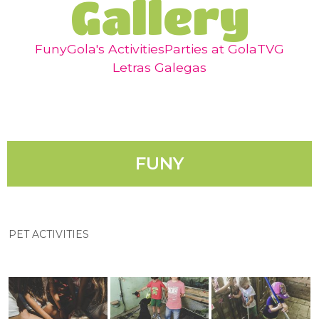
Gallery
Funy
Gola's Activities​
Parties at Gola
TVG
Letras Galegas
FUNY
PET ACTIVITIES