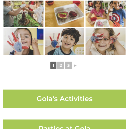
1
2
3
►
Gola's Activities
Parties at Gola