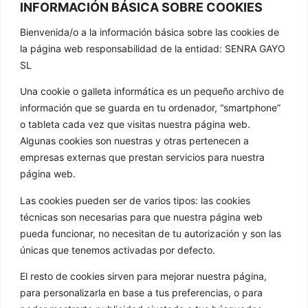
INFORMACIÓN BÁSICA SOBRE COOKIES
Bienvenida/o a la información básica sobre las cookies de
CONTACTAR
la página web responsabilidad de la entidad: SENRA GAYO
SL
981 807 404
Una cookie o galleta informática es un pequeño archivo de
603 652 555
información que se guarda en tu ordenador, “smartphone”
info@golathetoylibrary.com
o tableta cada vez que visitas nuestra página web.
Trav de Cacheiras 64, Cacheiras
Algunas cookies son nuestras y otras pertenecen a
15886 Teo A Coruña
empresas externas que prestan servicios para nuestra
GOLA
página web.
Quenes somos
Las cookies pueden ser de varios tipos: las cookies
técnicas son necesarias para que nuestra página web
Os nosos formatos
pueda funcionar, no necesitan de tu autorización y son las
Novas
únicas que tenemos activadas por defecto.
Galería de imaxes
El resto de cookies sirven para mejorar nuestra página,
Contacto
para personalizarla en base a tus preferencias, o para
ENLACES