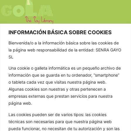
INFORMACIÓN BÁSICA SOBRE COOKIES
CONTACTAR
Bienvenida/o a la información básica sobre las cookies de
la página web responsabilidad de la entidad: SENRA GAYO
981 807 404
SL
603 652 555
Una cookie o galleta informática es un pequeño archivo de
info@golathetoylibrary.com
información que se guarda en tu ordenador, “smartphone”
o tableta cada vez que visitas nuestra página web.
Trav de Cacheiras 64, Cacheiras
Algunas cookies son nuestras y otras pertenecen a
15886 Teo A Coruña
empresas externas que prestan servicios para nuestra
GOLA
página web.
Quienes somos
Las cookies pueden ser de varios tipos: las cookies
Nuestros formatos
técnicas son necesarias para que nuestra página web
pueda funcionar, no necesitan de tu autorización y son las
Noticias