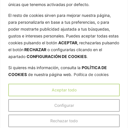
únicas que tenemos activadas por defecto.
Galería de imágenes
El resto de cookies sirven para mejorar nuestra página,
Contacto
ENLACES
para personalizarla en base a tus preferencias, o para
poder mostrarte publicidad ajustada a tus búsquedas,
Aviso Legal
gustos e intereses personales. Puedes aceptar todas estas
cookies pulsando el botón
ACEPTAR,
rechazarlas pulsando
Política de privacidad
el botón
RECHAZAR
o configurarlas clicando en el
Política de cookies
apartado
CONFIGURACIÓN DE COOKIES
.
Mapa web
Si quieres más información, consulta la
POLÍTICA DE
Declaración de accesibilidad
COOKIES
de nuestra página web.
Política de cookies
DISEÑO WEB BY HOSTISOFT
Compromiso con la protección de datos personales
Aceptar todo
Configurar
Rechazar todo