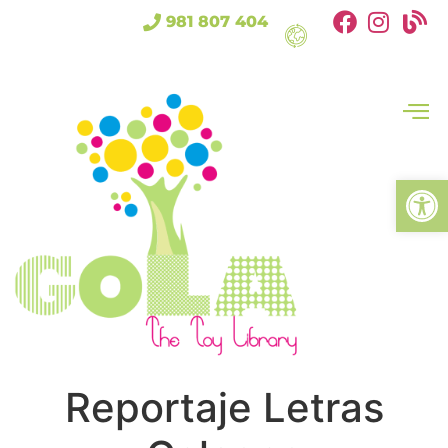
981 807 404
Abrir
Reportaje Letras