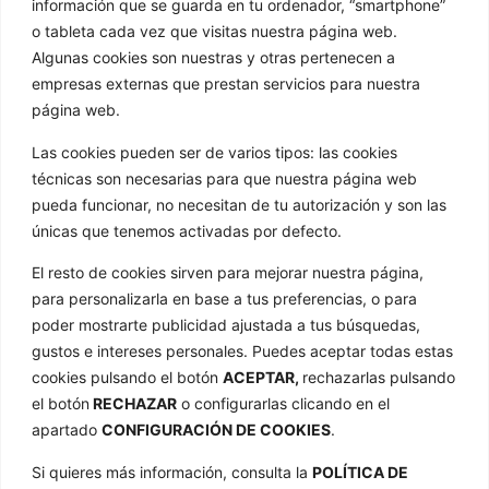
info@golathetoylibrary.com
información que se guarda en tu ordenador, “smartphone”
o tableta cada vez que visitas nuestra página web.
Trav de Cacheiras 64, Cacheiras
Algunas cookies son nuestras y otras pertenecen a
15886 Teo A Coruña
empresas externas que prestan servicios para nuestra
GOLA
página web.
Quienes somos
Las cookies pueden ser de varios tipos: las cookies
Nuestros formatos
técnicas son necesarias para que nuestra página web
pueda funcionar, no necesitan de tu autorización y son las
Noticias
únicas que tenemos activadas por defecto.
Galería de imágenes
El resto de cookies sirven para mejorar nuestra página,
Contacto
ENLACES
para personalizarla en base a tus preferencias, o para
poder mostrarte publicidad ajustada a tus búsquedas,
Aviso Legal
gustos e intereses personales. Puedes aceptar todas estas
cookies pulsando el botón
ACEPTAR,
rechazarlas pulsando
Política de privacidad
el botón
RECHAZAR
o configurarlas clicando en el
Política de cookies
apartado
CONFIGURACIÓN DE COOKIES
.
Mapa web
Si quieres más información, consulta la
POLÍTICA DE
Declaración de accesibilidad