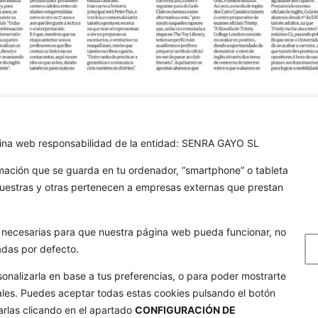
GOLA
ágina web responsabilidad de la entidad: SENRA GAYO SL
TAR
rmación que se guarda en tu ordenador, “smartphone” o tableta
Quienes somos
807 404
nuestras y otras pertenecen a empresas externas que prestan
Nuestros formatos
52 555
Noticias
golathetoylibrary.com
on necesarias para que nuestra página web pueda funcionar, no
Galería de imágenes
e Cacheiras 64, Cacheiras
adas por defecto.
eo A Coruña
Contacto
sonalizarla en base a tus preferencias, o para poder mostrarte
ales. Puedes aceptar todas estas cookies pulsando el botón
arlas clicando en el apartado
CONFIGURACIÓN DE