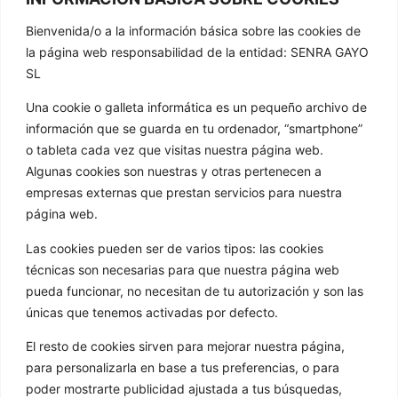
CONTACTAR
Bienvenida/o a la información básica sobre las cookies de
la página web responsabilidad de la entidad: SENRA GAYO
981 807 404
SL
603 652 555
Una cookie o galleta informática es un pequeño archivo de
info@golathetoylibrary.com
información que se guarda en tu ordenador, “smartphone”
Trav de Cacheiras 64, Cacheiras
o tableta cada vez que visitas nuestra página web.
15886 Teo A Coruña
Algunas cookies son nuestras y otras pertenecen a
GOLA
empresas externas que prestan servicios para nuestra
página web.
Quenes somos
Las cookies pueden ser de varios tipos: las cookies
Os nosos formatos
técnicas son necesarias para que nuestra página web
Novas
pueda funcionar, no necesitan de tu autorización y son las
únicas que tenemos activadas por defecto.
Galería de imaxes
Contacto
El resto de cookies sirven para mejorar nuestra página,
ENLACES
para personalizarla en base a tus preferencias, o para
poder mostrarte publicidad ajustada a tus búsquedas,