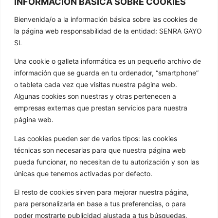
INFORMACIÓN BÁSICA SOBRE COOKIES
CONTACTAR
Bienvenida/o a la información básica sobre las cookies de
981 807 404
la página web responsabilidad de la entidad: SENRA GAYO
SL
603 652 555
info@golathetoylibrary.com
Una cookie o galleta informática es un pequeño archivo de
información que se guarda en tu ordenador, “smartphone”
Trav de Cacheiras 64, Cacheiras
o tableta cada vez que visitas nuestra página web.
15886 Teo A Coruña
Algunas cookies son nuestras y otras pertenecen a
GOLA
empresas externas que prestan servicios para nuestra
página web.
Quienes somos
Nuestros formatos
Las cookies pueden ser de varios tipos: las cookies
técnicas son necesarias para que nuestra página web
Noticias
pueda funcionar, no necesitan de tu autorización y son las
Galería de imágenes
únicas que tenemos activadas por defecto.
Contacto
El resto de cookies sirven para mejorar nuestra página,
ENLACES
para personalizarla en base a tus preferencias, o para
poder mostrarte publicidad ajustada a tus búsquedas,
Aviso Legal