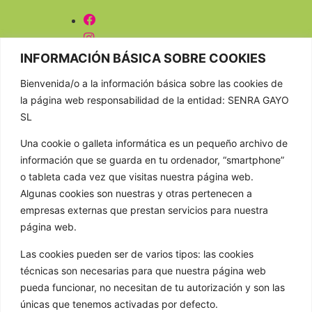
CONTACTAR
INFORMACIÓN BÁSICA SOBRE COOKIES
Bienvenida/o a la información básica sobre las cookies de
981 807 404
la página web responsabilidad de la entidad: SENRA GAYO
603 652 555
SL
info@golathetoylibrary.com
Una cookie o galleta informática es un pequeño archivo de
Trav de Cacheiras 64, Cacheiras
información que se guarda en tu ordenador, “smartphone”
15886 Teo A Coruña
o tableta cada vez que visitas nuestra página web.
GOLA
Algunas cookies son nuestras y otras pertenecen a
empresas externas que prestan servicios para nuestra
Quienes somos
página web.
Nuestros formatos
Las cookies pueden ser de varios tipos: las cookies
Noticias
técnicas son necesarias para que nuestra página web
pueda funcionar, no necesitan de tu autorización y son las
Galería de imágenes
únicas que tenemos activadas por defecto.
Contacto