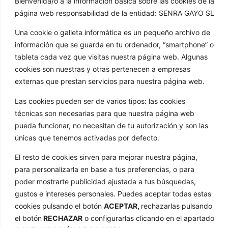
Bienvenida/o a la información básica sobre las cookies de la
603 652 555
página web responsabilidad de la entidad: SENRA GAYO SL
info@golathetoylibrary.com
Una cookie o galleta informática es un pequeño archivo de
Trav de Cacheiras 64, Cacheiras
información que se guarda en tu ordenador, “smartphone” o
15886 Teo A Coruña
tableta cada vez que visitas nuestra página web. Algunas
GOLA
cookies son nuestras y otras pertenecen a empresas
externas que prestan servicios para nuestra página web.
Quienes somos
Las cookies pueden ser de varios tipos: las cookies
Nuestros formatos
técnicas son necesarias para que nuestra página web
Noticias
pueda funcionar, no necesitan de tu autorización y son las
Galería de imágenes
únicas que tenemos activadas por defecto.
Contacto
El resto de cookies sirven para mejorar nuestra página,
ENLACES
para personalizarla en base a tus preferencias, o para
poder mostrarte publicidad ajustada a tus búsquedas,
Aviso Legal
gustos e intereses personales. Puedes aceptar todas estas
Política de privacidad
cookies pulsando el botón
ACEPTAR,
rechazarlas pulsando
el botón
RECHAZAR
o configurarlas clicando en el apartado
Política de cookies