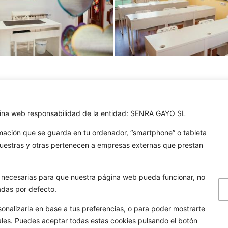
ágina web responsabilidad de la entidad: SENRA GAYO SL
GOLA
TAR
rmación que se guarda en tu ordenador, “smartphone” o tableta
Quienes somos
04
nuestras y otras pertenecen a empresas externas que prestan
Nuestros formatos
55
Noticias
thetoylibrary.com
on necesarias para que nuestra página web pueda funcionar, no
adas por defecto.
Galería de imágenes
cheiras 64, Cacheiras
 A Coruña
Contacto
sonalizarla en base a tus preferencias, o para poder mostrarte
ales. Puedes aceptar todas estas cookies pulsando el botón