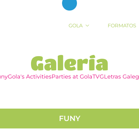
GOLA
FORMATOS
Galería
uny
Gola's Activities​
Parties at Gola
TVG
Letras Gale
FUNY