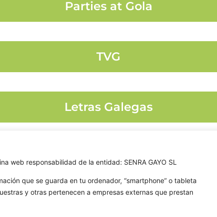
Parties at Gola
TVG
Letras Galegas
ágina web responsabilidad de la entidad: SENRA GAYO SL
GOLA
TAR
rmación que se guarda en tu ordenador, “smartphone” o tableta
Quienes somos
04
nuestras y otras pertenecen a empresas externas que prestan
Nuestros formatos
55