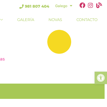
Galego
981 807 404
GALERÍA
NOVAS
CONTACTO
gas
Ab