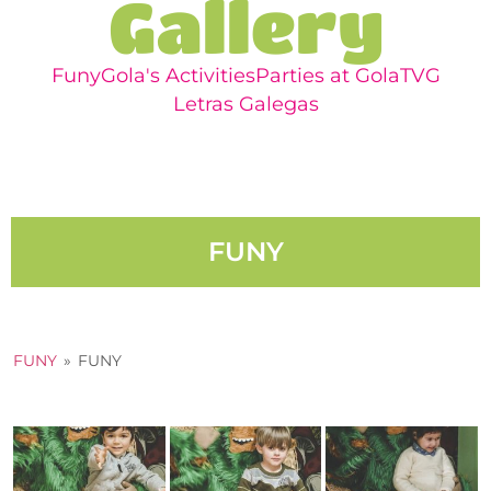
Gallery
Funy
Gola's Activities​
Parties at Gola
TVG
Letras Galegas
FUNY
FUNY
»
FUNY