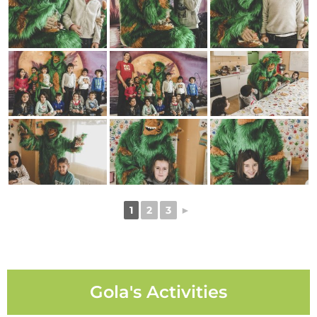
1
2
3
►
Gola's Activities