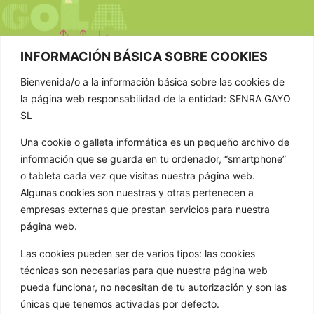
INFORMACIÓN BÁSICA SOBRE COOKIES
Bienvenida/o a la información básica sobre las cookies de
CONTACTAR
la página web responsabilidad de la entidad: SENRA GAYO
SL
981 807 404
Una cookie o galleta informática es un pequeño archivo de
603 652 555
información que se guarda en tu ordenador, “smartphone”
info@golathetoylibrary.com
o tableta cada vez que visitas nuestra página web.
Trav de Cacheiras 64, Cacheiras
Algunas cookies son nuestras y otras pertenecen a
15886 Teo A Coruña
empresas externas que prestan servicios para nuestra
GOLA
página web.
Quienes somos
Las cookies pueden ser de varios tipos: las cookies
técnicas son necesarias para que nuestra página web
Nuestros formatos
pueda funcionar, no necesitan de tu autorización y son las
Noticias
únicas que tenemos activadas por defecto.