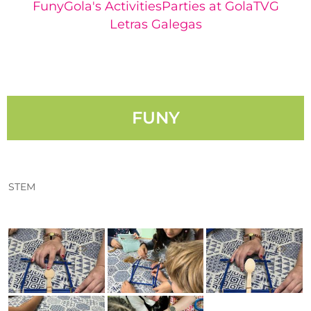
Funy
Gola's Activities​
Parties at Gola
TVG
Letras Galegas
FUNY
STEM