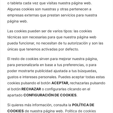
o tableta cada vez que visitas nuestra página web.
Trav de Cacheiras 64, Cacheiras
Algunas cookies son nuestras y otras pertenecen a
15886 Teo A Coruña
empresas externas que prestan servicios para nuestra
GOLA
página web.
Quienes somos
Las cookies pueden ser de varios tipos: las cookies
técnicas son necesarias para que nuestra página web
Nuestros formatos
pueda funcionar, no necesitan de tu autorización y son las
Noticias
únicas que tenemos activadas por defecto.
Galería de imágenes
El resto de cookies sirven para mejorar nuestra página,
Contacto
para personalizarla en base a tus preferencias, o para
ENLACES
poder mostrarte publicidad ajustada a tus búsquedas,
gustos e intereses personales. Puedes aceptar todas estas
Aviso Legal
cookies pulsando el botón
ACEPTAR,
rechazarlas pulsando
Política de privacidad
el botón
RECHAZAR
o configurarlas clicando en el
Política de cookies
apartado
CONFIGURACIÓN DE COOKIES
.
Mapa web
Si quieres más información, consulta la
POLÍTICA DE
Declaración de accesibilidad
COOKIES
de nuestra página web.
Política de cookies