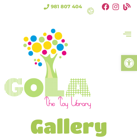
981 807 404
Op
Gallery